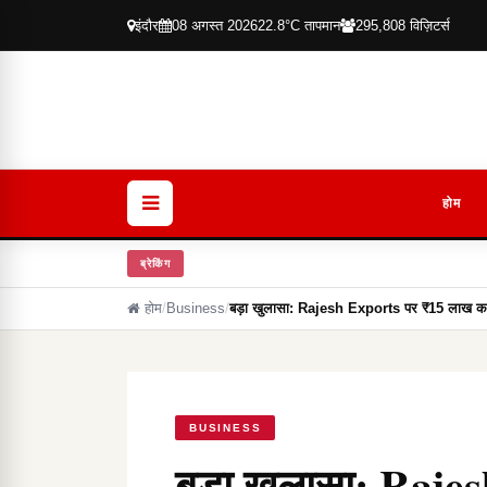
इंदौर
08 अगस्त 2026
22.8°C तापमान
295,808 विज़िटर्स
होम
ब्रेकिंग
होम
/
Business
/
बड़ा खुलासा: Rajesh Exports पर ₹15 लाख कर
BUSINESS
बड़ा खुलासा: Raj