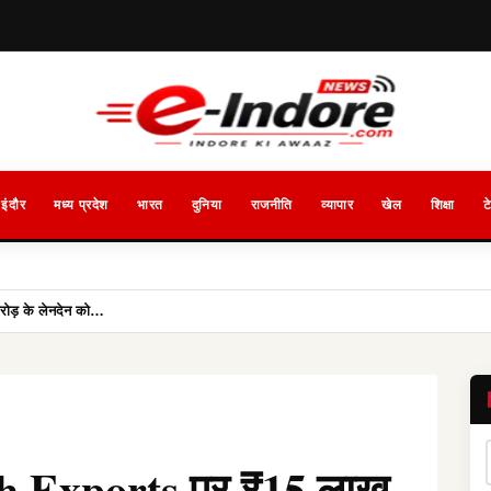
इंदौर
मध्य प्रदेश
भारत
दुनिया
राजनीति
व्यापार
खेल
शिक्षा
ट
ोड़ के लेनदेन को…
esh Exports पर ₹15 लाख