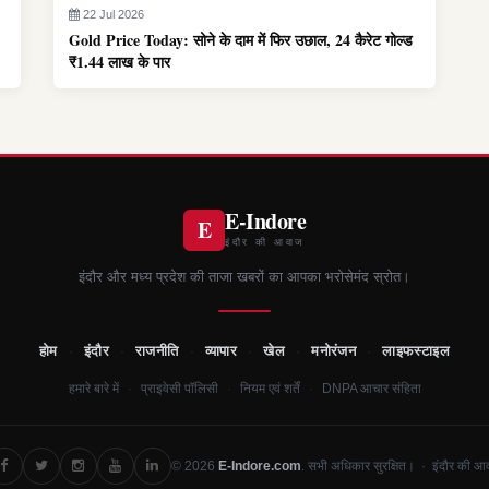
22 Jul 2026
Gold Price Today: सोने के दाम में फिर उछाल, 24 कैरेट गोल्ड
₹1.44 लाख के पार
E-Indore
E
इंदौर की आवाज
इंदौर और मध्य प्रदेश की ताजा खबरों का आपका भरोसेमंद स्रोत।
होम
·
इंदौर
·
राजनीति
·
व्यापार
·
खेल
·
मनोरंजन
·
लाइफस्टाइल
·
·
·
हमारे बारे में
प्राइवेसी पॉलिसी
नियम एवं शर्तें
DNPA आचार संहिता
© 2026
E-Indore.com
. सभी अधिकार सुरक्षित। · इंदौर की आ