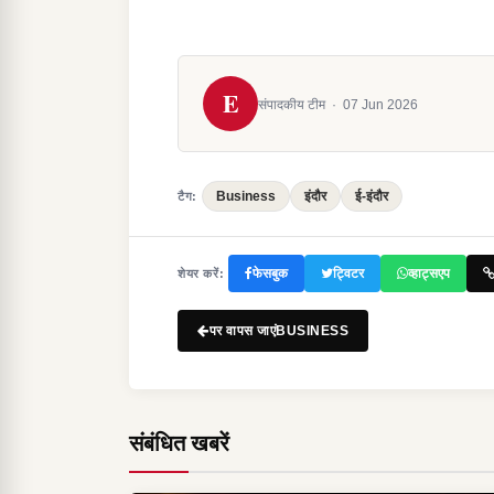
E
संपादकीय टीम
·
07 Jun 2026
Business
इंदौर
ई-इंदौर
टैग:
फेसबुक
ट्विटर
व्हाट्सएप
शेयर करें:
पर वापस जाएंBUSINESS
संबंधित खबरें