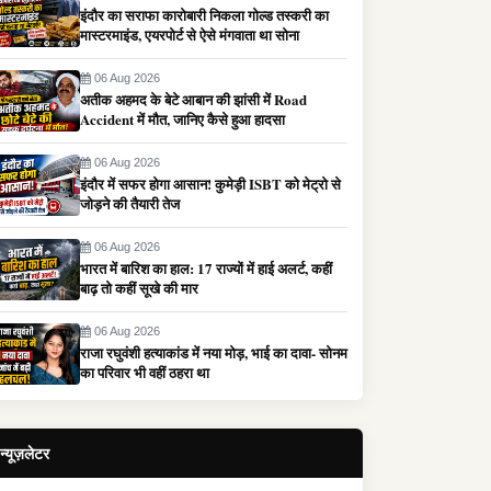
इंदौर का सराफा कारोबारी निकला गोल्ड तस्करी का
मास्टरमाइंड, एयरपोर्ट से ऐसे मंगवाता था सोना
06 Aug 2026
अतीक अहमद के बेटे आबान की झांसी में Road
Accident में मौत, जानिए कैसे हुआ हादसा
06 Aug 2026
इंदौर में सफर होगा आसान! कुमेड़ी ISBT को मेट्रो से
जोड़ने की तैयारी तेज
06 Aug 2026
भारत में बारिश का हाल: 17 राज्यों में हाई अलर्ट, कहीं
बाढ़ तो कहीं सूखे की मार
06 Aug 2026
राजा रघुवंशी हत्याकांड में नया मोड़, भाई का दावा- सोनम
का परिवार भी वहीं ठहरा था
न्यूज़लेटर