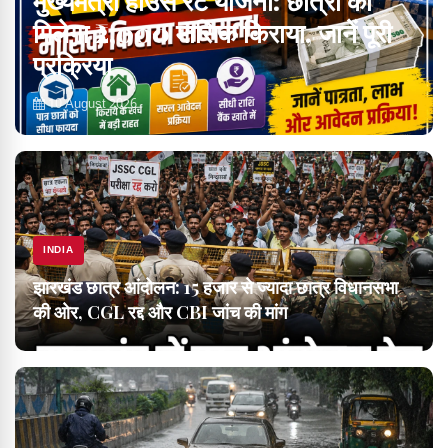
मुख्यमंत्री हाउस रेंट योजना: छात्रों को
मिलेगा ₹2,000 मासिक किराया, जानें पूरी
प्रक्रिया
10 August 2026
INDIA
झारखंड छात्र आंदोलन: 15 हजार से ज्यादा छात्र विधानसभा
की ओर, CGL रद्द और CBI जांच की मांग