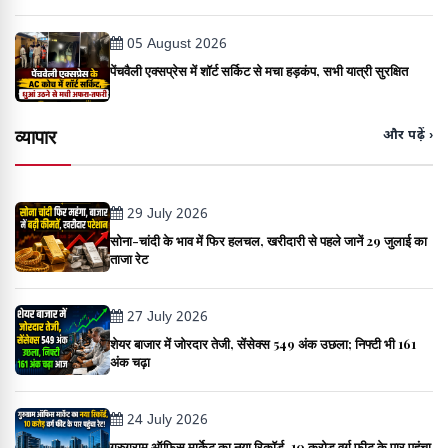
05 August 2026
पेंचवैली एक्सप्रेस में शॉर्ट सर्किट से मचा हड़कंप, सभी यात्री सुरक्षित
व्यापार
और पढ़ें ›
29 July 2026
सोना-चांदी के भाव में फिर हलचल, खरीदारी से पहले जानें 29 जुलाई का
ताजा रेट
27 July 2026
शेयर बाजार में जोरदार तेजी, सेंसेक्स 549 अंक उछला; निफ्टी भी 161
अंक चढ़ा
24 July 2026
गुरुग्राम ऑफिस मार्केट का नया रिकॉर्ड, 10 करोड़ वर्ग फीट के पार पहुंचा