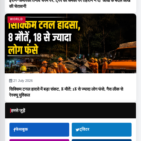
ईरान-अमेरिका तनाव चरम पर, ट्रंप की धमकी पर तेहरान ने दी ‘आंख के बदले आंख’
की चेतावनी
WORLD
21 July 2026
सिक्किम टनल हादसे में बड़ा संकट, 8 मौतें; 18 से ज्यादा लोग फंसे, गैस लीक से
रेस्क्यू मुश्किल
हमसे जुड़ें
फेसबुक
ट्विटर