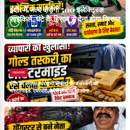
इंदौर में जल्द दौड़ेंगी 500 इलेक्ट्रिक
साइकिलें, घंटे के हिसाब से देना होगा किराया
06 August 2026
INDORE
इंदौर का सराफा कारोबारी निकला गोल्ड तस्करी का
मास्टरमाइंड, एयरपोर्ट से ऐसे मंगवाता था सोना