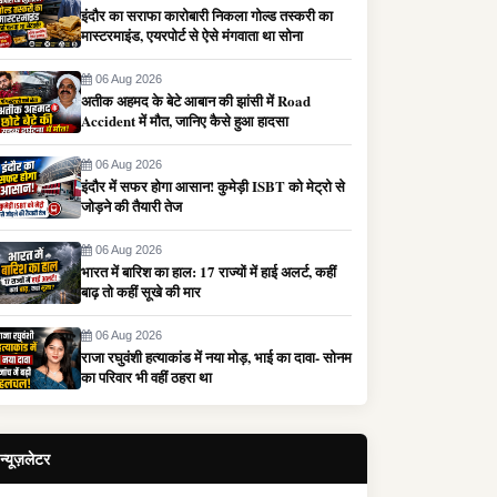
इंदौर का सराफा कारोबारी निकला गोल्ड तस्करी का
मास्टरमाइंड, एयरपोर्ट से ऐसे मंगवाता था सोना
06 Aug 2026
अतीक अहमद के बेटे आबान की झांसी में Road
Accident में मौत, जानिए कैसे हुआ हादसा
06 Aug 2026
इंदौर में सफर होगा आसान! कुमेड़ी ISBT को मेट्रो से
जोड़ने की तैयारी तेज
06 Aug 2026
भारत में बारिश का हाल: 17 राज्यों में हाई अलर्ट, कहीं
बाढ़ तो कहीं सूखे की मार
06 Aug 2026
राजा रघुवंशी हत्याकांड में नया मोड़, भाई का दावा- सोनम
का परिवार भी वहीं ठहरा था
न्यूज़लेटर