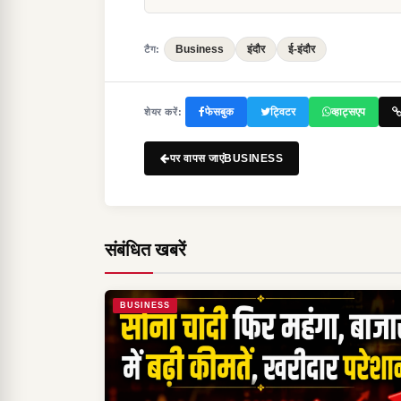
Business
इंदौर
ई-इंदौर
टैग:
फेसबुक
ट्विटर
व्हाट्सएप
शेयर करें:
पर वापस जाएंBUSINESS
संबंधित खबरें
BUSINESS