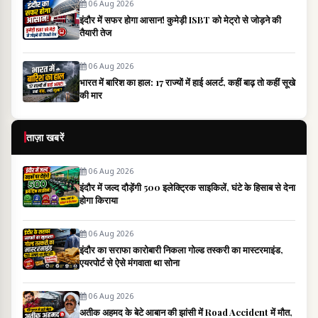
06 Aug 2026
इंदौर में सफर होगा आसान! कुमेड़ी ISBT को मेट्रो से जोड़ने की
तैयारी तेज
06 Aug 2026
भारत में बारिश का हाल: 17 राज्यों में हाई अलर्ट, कहीं बाढ़ तो कहीं सूखे
की मार
ताज़ा खबरें
06 Aug 2026
इंदौर में जल्द दौड़ेंगी 500 इलेक्ट्रिक साइकिलें, घंटे के हिसाब से देना
होगा किराया
06 Aug 2026
इंदौर का सराफा कारोबारी निकला गोल्ड तस्करी का मास्टरमाइंड,
एयरपोर्ट से ऐसे मंगवाता था सोना
06 Aug 2026
अतीक अहमद के बेटे आबान की झांसी में Road Accident में मौत,