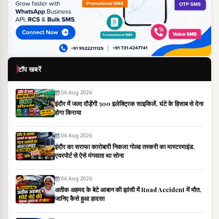
टॉप खबरें
06 Aug 2026
इंदौर में जल्द दौड़ेंगी 500 इलेक्ट्रिक साइकिलें, घंटे के हिसाब से देना
होगा किराया
06 Aug 2026
इंदौर का सराफा कारोबारी निकला गोल्ड तस्करी का मास्टरमाइंड,
एयरपोर्ट से ऐसे मंगवाता था सोना
06 Aug 2026
अतीक अहमद के बेटे आबान की झांसी में Road Accident में मौत,
जानिए कैसे हुआ हादसा