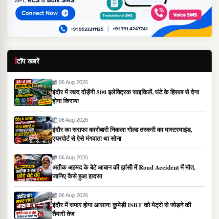
टॉप खबरें
06 Aug 2026
इंदौर में जल्द दौड़ेंगी 500 इलेक्ट्रिक साइकिलें, घंटे के हिसाब से देना
होगा किराया
06 Aug 2026
इंदौर का सराफा कारोबारी निकला गोल्ड तस्करी का मास्टरमाइंड,
एयरपोर्ट से ऐसे मंगवाता था सोना
06 Aug 2026
अतीक अहमद के बेटे आबान की झांसी में Road Accident में मौत,
जानिए कैसे हुआ हादसा
06 Aug 2026
इंदौर में सफर होगा आसान! कुमेड़ी ISBT को मेट्रो से जोड़ने की
तैयारी तेज