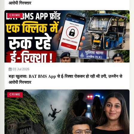
आरोपी गिरफ्तार
CRIME
03 Jul 2026
बड़ा खुलासा: BAT BMS App से ई-रिक्शा रोककर हो रही थी ठगी, उज्जैन से
आरोपी गिरफ्तार
CRIME