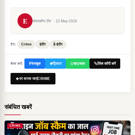
E
संपादकीय टीम
·
22 May 2026
Crime
इंदौर
ई-इंदौर
टैग:
फेसबुक
ट्विटर
व्हाट्सएप
लिंक कॉपी करें
शेयर करें:
पर वापस जाएंCRIME
संबंधित खबरें
CRIME