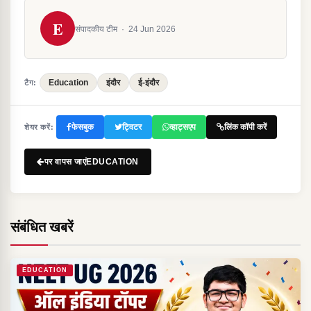
E
संपादकीय टीम
·
24 Jun 2026
Education
इंदौर
ई-इंदौर
टैग:
फेसबुक
ट्विटर
व्हाट्सएप
लिंक कॉपी करें
शेयर करें:
पर वापस जाएंEDUCATION
संबंधित खबरें
EDUCATION