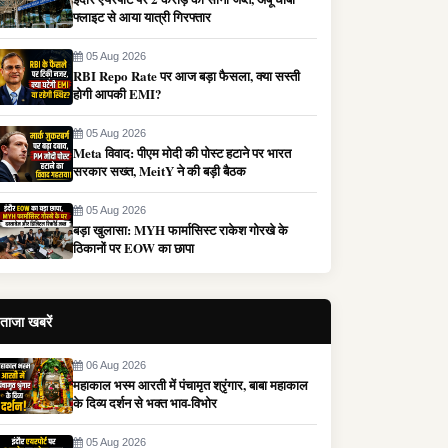
फ्लाइट से आया यात्री गिरफ्तार
05 Aug 2026
RBI Repo Rate पर आज बड़ा फैसला, क्या सस्ती
होगी आपकी EMI?
05 Aug 2026
Meta विवाद: पीएम मोदी की पोस्ट हटाने पर भारत
सरकार सख्त, MeitY ने की बड़ी बैठक
05 Aug 2026
बड़ा खुलासा: MYH फार्मासिस्ट राकेश गोरखे के
ठिकानों पर EOW का छापा
ताजा खबरें
06 Aug 2026
महाकाल भस्म आरती में पंचामृत श्रृंगार, बाबा महाकाल
के दिव्य दर्शन से भक्त भाव-विभोर
05 Aug 2026