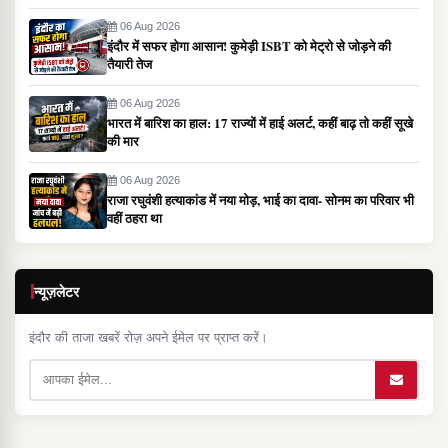
06 Aug 2026
इंदौर में सफर होगा आसान! कुमेड़ी ISBT को मेट्रो से जोड़ने की
तैयारी तेज
06 Aug 2026
भारत में बारिश का हाल: 17 राज्यों में हाई अलर्ट, कहीं बाढ़ तो कहीं सूखे
की मार
06 Aug 2026
राजा रघुवंशी हत्याकांड में नया मोड़, भाई का दावा- सोनम का परिवार भी
वहीं ठहरा था
न्यूज़लेटर
इंदौर की ताजा खबरें रोज़ अपने ईमेल पर प्राप्त करें।