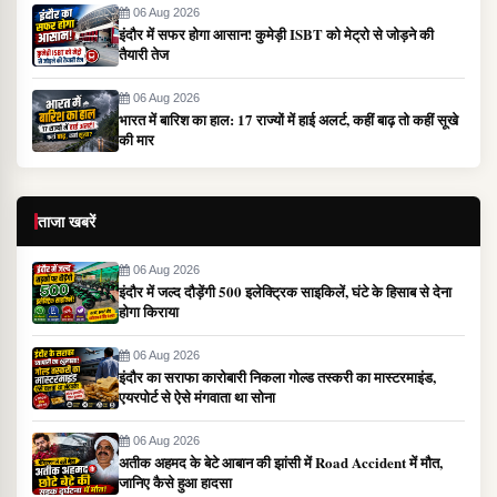
06 Aug 2026
इंदौर में सफर होगा आसान! कुमेड़ी ISBT को मेट्रो से जोड़ने की
तैयारी तेज
06 Aug 2026
भारत में बारिश का हाल: 17 राज्यों में हाई अलर्ट, कहीं बाढ़ तो कहीं सूखे
की मार
ताजा खबरें
06 Aug 2026
इंदौर में जल्द दौड़ेंगी 500 इलेक्ट्रिक साइकिलें, घंटे के हिसाब से देना
होगा किराया
06 Aug 2026
इंदौर का सराफा कारोबारी निकला गोल्ड तस्करी का मास्टरमाइंड,
एयरपोर्ट से ऐसे मंगवाता था सोना
06 Aug 2026
अतीक अहमद के बेटे आबान की झांसी में Road Accident में मौत,
जानिए कैसे हुआ हादसा