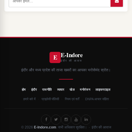
E-Indore
E
इंदौर की आवाज
इंदौर और मध्य प्रदेश की ताजा खबरों का आपका भरोसेमंद स्रोत।
·
·
·
·
·
·
होम
इंदौर
राजनीति
व्यापार
खेल
मनोरंजन
लाइफस्टाइल
·
·
·
हमारे बारे में
प्राइवेसी पॉलिसी
नियम एवं शर्तें
DNPA आचार संहिता
© 2026
E-Indore.com
. सभी अधिकार सुरक्षित। · इंदौर की आवाज