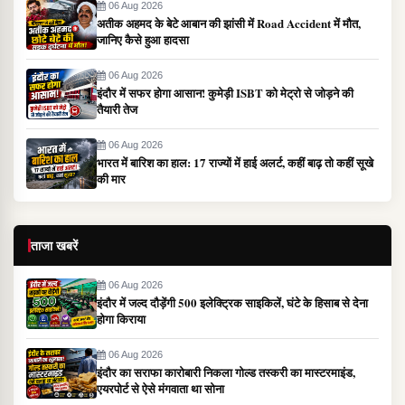
06 Aug 2026
अतीक अहमद के बेटे आबान की झांसी में Road Accident में मौत,
जानिए कैसे हुआ हादसा
06 Aug 2026
इंदौर में सफर होगा आसान! कुमेड़ी ISBT को मेट्रो से जोड़ने की
तैयारी तेज
06 Aug 2026
भारत में बारिश का हाल: 17 राज्यों में हाई अलर्ट, कहीं बाढ़ तो कहीं सूखे
की मार
ताजा खबरें
06 Aug 2026
इंदौर में जल्द दौड़ेंगी 500 इलेक्ट्रिक साइकिलें, घंटे के हिसाब से देना
होगा किराया
06 Aug 2026
इंदौर का सराफा कारोबारी निकला गोल्ड तस्करी का मास्टरमाइंड,
एयरपोर्ट से ऐसे मंगवाता था सोना