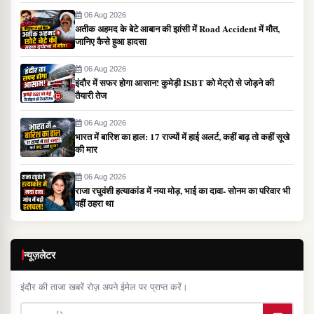
06 Aug 2026
अतीक अहमद के बेटे आबान की झांसी में Road Accident में मौत,
जानिए कैसे हुआ हादसा
06 Aug 2026
इंदौर में सफर होगा आसान! कुमेड़ी ISBT को मेट्रो से जोड़ने की
तैयारी तेज
06 Aug 2026
भारत में बारिश का हाल: 17 राज्यों में हाई अलर्ट, कहीं बाढ़ तो कहीं सूखे
की मार
06 Aug 2026
राजा रघुवंशी हत्याकांड में नया मोड़, भाई का दावा- सोनम का परिवार भी
वहीं ठहरा था
न्यूज़लेटर
इंदौर की ताजा खबरें रोज़ अपने ईमेल पर प्राप्त करें।