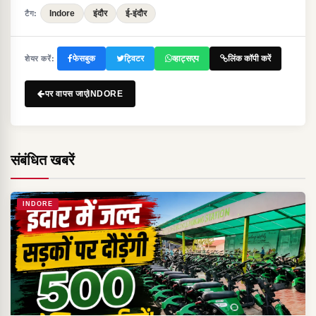
Indore
इंदौर
ई-इंदौर
टैग:
फेसबुक
ट्विटर
व्हाट्सएप
लिंक कॉपी करें
शेयर करें:
पर वापस जाएंINDORE
संबंधित खबरें
INDORE