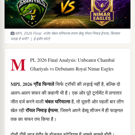
MPL 2026 Final: अजेय चंबल घरियाल्स बनाम डेब्यू रॉयल निमाड़ ईगल्स, किसका
पलड़ा है भारी? | ई-इंदौर फोटो
M
PL 2026 Final Analysis: Unbeaten Chambal
Ghariyals vs Debutants Royal Nimar Eagles
MPL 2026 ग्रैंड फिनाले
सिर्फ ट्रॉफी की लड़ाई नहीं है, बल्कि दो
अलग-अलग सफर की कहानी भी है। एक ओर पूरे टूर्नामेंट में लगातार
चंबल घरियाल्स
जीत दर्ज करने वाली
है, तो दूसरी ओर पहली बार लीग
रॉयल निमाड़ ईगल्स
खेल रही
, जिसने अपने डेब्यू सीजन में ही फाइनल
तक का सफर तय किया है।
दोनों टीमें आज इंदौर के होलकर स्टेडियम में आमने-सामने होंगी।