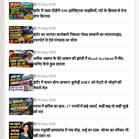
06 Aug 2026
इंदौर में जल्द दौड़ेंगी 500 इलेक्ट्रिक साइकिलें, घंटे के हिसाब से देना
होगा किराया
06 Aug 2026
इंदौर का सराफा कारोबारी निकला गोल्ड तस्करी का मास्टरमाइंड,
एयरपोर्ट से ऐसे मंगवाता था सोना
06 Aug 2026
अतीक अहमद के बेटे आबान की झांसी में Road Accident में मौत,
जानिए कैसे हुआ हादसा
06 Aug 2026
इंदौर में सफर होगा आसान! कुमेड़ी ISBT को मेट्रो से जोड़ने की
तैयारी तेज
06 Aug 2026
भारत में बारिश का हाल: 17 राज्यों में हाई अलर्ट, कहीं बाढ़ तो कहीं सूखे
की मार
06 Aug 2026
राजा रघुवंशी हत्याकांड में नया मोड़, भाई का दावा- सोनम का परिवार भी
वहीं ठहरा था