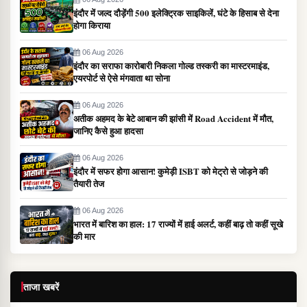
इंदौर में जल्द दौड़ेंगी 500 इलेक्ट्रिक साइकिलें, घंटे के हिसाब से देना
होगा किराया
06 Aug 2026
इंदौर का सराफा कारोबारी निकला गोल्ड तस्करी का मास्टरमाइंड,
एयरपोर्ट से ऐसे मंगवाता था सोना
06 Aug 2026
अतीक अहमद के बेटे आबान की झांसी में Road Accident में मौत,
जानिए कैसे हुआ हादसा
06 Aug 2026
इंदौर में सफर होगा आसान! कुमेड़ी ISBT को मेट्रो से जोड़ने की
तैयारी तेज
06 Aug 2026
भारत में बारिश का हाल: 17 राज्यों में हाई अलर्ट, कहीं बाढ़ तो कहीं सूखे
की मार
ताजा खबरें