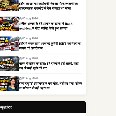
इंदौर का सराफा कारोबारी निकला गोल्ड तस्करी का
मास्टरमाइंड, एयरपोर्ट से ऐसे मंगवाता था सोना
06 Aug 2026
अतीक अहमद के बेटे आबान की झांसी में Road
Accident में मौत, जानिए कैसे हुआ हादसा
06 Aug 2026
इंदौर में सफर होगा आसान! कुमेड़ी ISBT को मेट्रो से
जोड़ने की तैयारी तेज
06 Aug 2026
भारत में बारिश का हाल: 17 राज्यों में हाई अलर्ट, कहीं
बाढ़ तो कहीं सूखे की मार
06 Aug 2026
राजा रघुवंशी हत्याकांड में नया मोड़, भाई का दावा- सोनम
का परिवार भी वहीं ठहरा था
न्यूज़लेटर