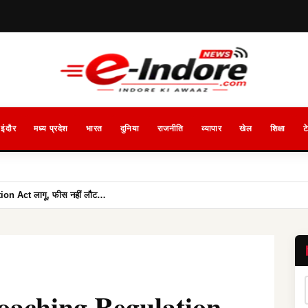
इंदौर
मध्य प्रदेश
भारत
दुनिया
राजनीति
व्यापार
खेल
शिक्षा
ट
on Act लागू, फीस नहीं लौट…
oaching Regulation