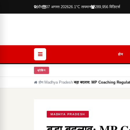
इंदौर
07 अगस्त 2026
26.1°C तापमान
289,956 विज़िटर्स
होम
ब्रेकिंग
होम
/
Madhya Pradesh
/
बड़ा बदलाव: MP Coaching Regulati
MADHYA PRADESH
बड़ा बदलाव: MP C