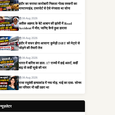
इंदौर का सराफा कारोबारी निकला गोल्ड तस्करी का
मास्टरमाइंड, एयरपोर्ट से ऐसे मंगवाता था सोना
06 Aug 2026
अतीक अहमद के बेटे आबान की झांसी में Road
Accident में मौत, जानिए कैसे हुआ हादसा
06 Aug 2026
इंदौर में सफर होगा आसान! कुमेड़ी ISBT को मेट्रो से
जोड़ने की तैयारी तेज
06 Aug 2026
भारत में बारिश का हाल: 17 राज्यों में हाई अलर्ट, कहीं
बाढ़ तो कहीं सूखे की मार
06 Aug 2026
राजा रघुवंशी हत्याकांड में नया मोड़, भाई का दावा- सोनम
का परिवार भी वहीं ठहरा था
न्यूज़लेटर