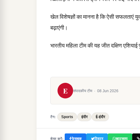
खेल विशेषज्ञों का मानना है कि ऐसी सफलताएं युव
बढ़ाएंगी।
भारतीय महिला टीम की यह जीत दक्षिण एशियाई
E
संपादकीय टीम
·
08 Jun 2026
Sports
इंदौर
ई-इंदौर
टैग:
फेसबुक
ट्विटर
व्हाट्सएप
शेयर करें: