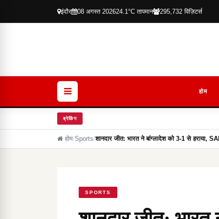
इंदौर
08 अगस्त 2026
24.1°C तापमान
295,732 विज़िटर्स
होम
ब्रेकिंग
होम
/
Sports
/
शानदार जीत: भारत ने बांग्लादेश को 3-1 से हराया,
SPORTS
शानदार जीत: भारत ने