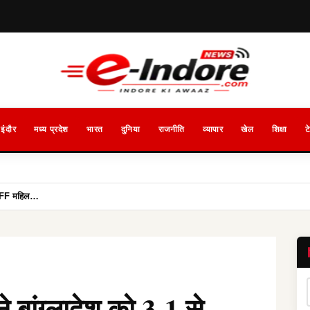
इंदौर
मध्य प्रदेश
भारत
दुनिया
राजनीति
व्यापार
खेल
शिक्षा
ट
 SAFF महिल…
 बांग्लादेश को 3-1 से