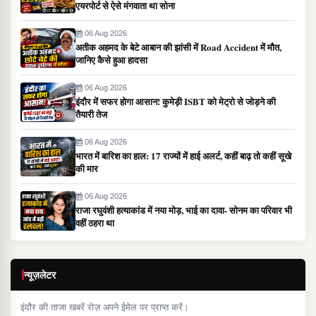
एयरपोर्ट से ऐसे मंगवाता था सोना
06 Aug 2026
अतीक अहमद के बेटे आबान की झांसी में Road Accident में मौत,
जानिए कैसे हुआ हादसा
06 Aug 2026
इंदौर में सफर होगा आसान! कुमेड़ी ISBT को मेट्रो से जोड़ने की
तैयारी तेज
06 Aug 2026
भारत में बारिश का हाल: 17 राज्यों में हाई अलर्ट, कहीं बाढ़ तो कहीं सूखे
की मार
06 Aug 2026
राजा रघुवंशी हत्याकांड में नया मोड़, भाई का दावा- सोनम का परिवार भी
वहीं ठहरा था
न्यूज़लेटर
इंदौर की ताजा खबरें रोज़ अपने ईमेल पर प्राप्त करें।