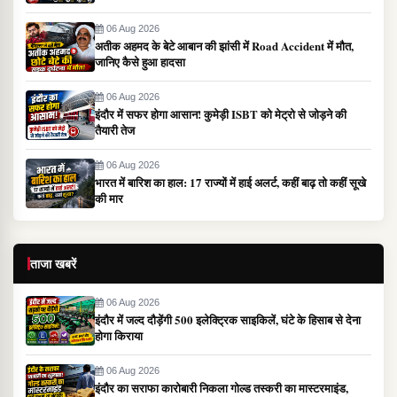
06 Aug 2026
अतीक अहमद के बेटे आबान की झांसी में Road Accident में मौत,
जानिए कैसे हुआ हादसा
06 Aug 2026
इंदौर में सफर होगा आसान! कुमेड़ी ISBT को मेट्रो से जोड़ने की
तैयारी तेज
06 Aug 2026
भारत में बारिश का हाल: 17 राज्यों में हाई अलर्ट, कहीं बाढ़ तो कहीं सूखे
की मार
ताजा खबरें
06 Aug 2026
इंदौर में जल्द दौड़ेंगी 500 इलेक्ट्रिक साइकिलें, घंटे के हिसाब से देना
होगा किराया
06 Aug 2026
इंदौर का सराफा कारोबारी निकला गोल्ड तस्करी का मास्टरमाइंड,