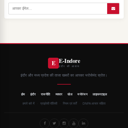
E-Indore
E
इंदौर की आवाज
इंदौर और मध्य प्रदेश की ताजा खबरों का आपका भरोसेमंद स्रोत।
·
·
·
·
·
·
होम
इंदौर
राजनीति
व्यापार
खेल
मनोरंजन
लाइफस्टाइल
·
·
·
हमारे बारे में
प्राइवेसी पॉलिसी
नियम एवं शर्तें
DNPA आचार संहिता