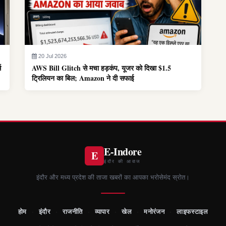
20 Jul 2026
स
AWS Bill Glitch से मचा हड़कंप, यूजर को दिखा $1.5
ट्रिलियन का बिल; Amazon ने दी सफाई
E-Indore
E
इंदौर की आवाज
इंदौर और मध्य प्रदेश की ताजा खबरों का आपका भरोसेमंद स्रोत।
होम
·
इंदौर
·
राजनीति
·
व्यापार
·
खेल
·
मनोरंजन
·
लाइफस्टाइल