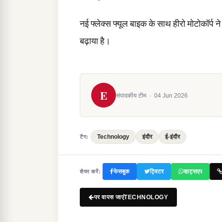
नई फ्लेक्स फ्यूल बाइक के साथ हीरो मोटोकॉर्प 
बढ़ाया है।
E
संपादकीय टीम
·
04 Jun 2026
Technology
इंदौर
ई-इंदौर
टैग:
फेसबुक
ट्विटर
व्हाट्सएप
शेयर करें:
पर वापस जाएंTECHNOLOGY