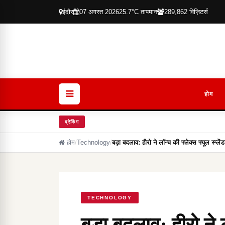
इंदौर
07 अगस्त 2026
25.7°C तापमान
289,862 विज़िटर्स
होम
ब्रेकिंग
होम
/
Technology
/
बड़ा बदलाव: हीरो ने लॉन्च की फ्लेक्स फ्यूल स्प
TECHNOLOGY
बड़ा बदलाव: हीरो ने 