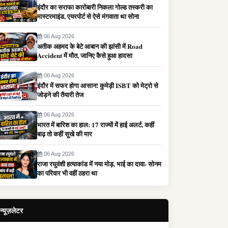
इंदौर का सराफा कारोबारी निकला गोल्ड तस्करी का
मास्टरमाइंड, एयरपोर्ट से ऐसे मंगवाता था सोना
06 Aug 2026
अतीक अहमद के बेटे आबान की झांसी में Road
Accident में मौत, जानिए कैसे हुआ हादसा
06 Aug 2026
इंदौर में सफर होगा आसान! कुमेड़ी ISBT को मेट्रो से
जोड़ने की तैयारी तेज
06 Aug 2026
भारत में बारिश का हाल: 17 राज्यों में हाई अलर्ट, कहीं
बाढ़ तो कहीं सूखे की मार
06 Aug 2026
राजा रघुवंशी हत्याकांड में नया मोड़, भाई का दावा- सोनम
का परिवार भी वहीं ठहरा था
न्यूज़लेटर