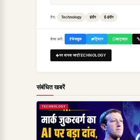
Technology
इंदौर
ई-इंदौर
टैग:
फेसबुक
ट्विटर
व्हाट्सएप
शेयर करें:
पर वापस जाएंTECHNOLOGY
संबंधित खबरें
TECHNOLOGY