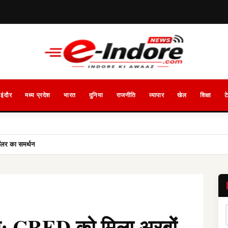
इंदौर
मध्य प्रदेश
भारत
दुनिया
राजनीति
व्यापार
खेल
शिक्षा
ट
ॉलर का समर्थन
श: CRED को मिला अरबों