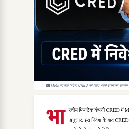
Meta का बड़ा निवेश: CRED को मिला अरबों डॉलर का समर्थन 
भा
रतीय फिनटेक कंपनी CRED में Meta
अनुसार, इस निवेश के बाद CRED 