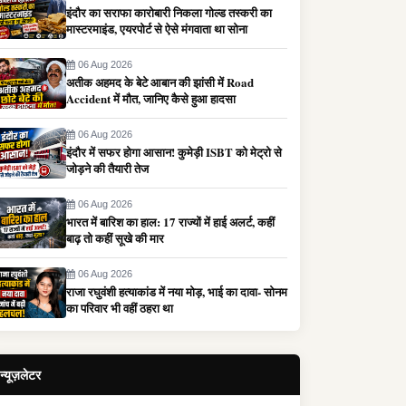
इंदौर का सराफा कारोबारी निकला गोल्ड तस्करी का
मास्टरमाइंड, एयरपोर्ट से ऐसे मंगवाता था सोना
06 Aug 2026
अतीक अहमद के बेटे आबान की झांसी में Road
Accident में मौत, जानिए कैसे हुआ हादसा
06 Aug 2026
इंदौर में सफर होगा आसान! कुमेड़ी ISBT को मेट्रो से
जोड़ने की तैयारी तेज
06 Aug 2026
भारत में बारिश का हाल: 17 राज्यों में हाई अलर्ट, कहीं
बाढ़ तो कहीं सूखे की मार
06 Aug 2026
राजा रघुवंशी हत्याकांड में नया मोड़, भाई का दावा- सोनम
का परिवार भी वहीं ठहरा था
न्यूज़लेटर