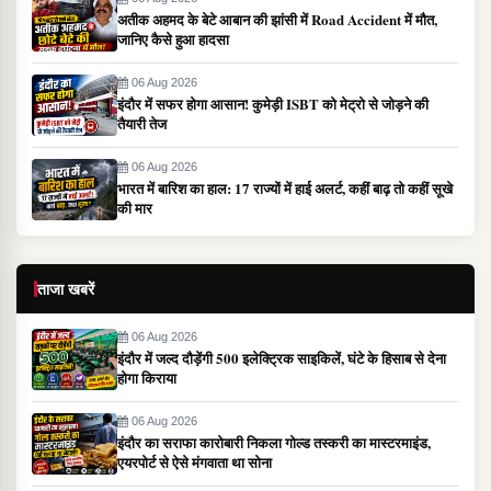
अतीक अहमद के बेटे आबान की झांसी में Road Accident में मौत,
जानिए कैसे हुआ हादसा
06 Aug 2026
इंदौर में सफर होगा आसान! कुमेड़ी ISBT को मेट्रो से जोड़ने की
तैयारी तेज
06 Aug 2026
भारत में बारिश का हाल: 17 राज्यों में हाई अलर्ट, कहीं बाढ़ तो कहीं सूखे
की मार
ताजा खबरें
06 Aug 2026
इंदौर में जल्द दौड़ेंगी 500 इलेक्ट्रिक साइकिलें, घंटे के हिसाब से देना
होगा किराया
06 Aug 2026
इंदौर का सराफा कारोबारी निकला गोल्ड तस्करी का मास्टरमाइंड,
एयरपोर्ट से ऐसे मंगवाता था सोना