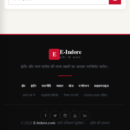
E-Indore
E
इंदौर की आवाज
इंदौर और मध्य प्रदेश की ताजा खबरों का आपका भरोसेमंद स्रोत।
·
·
·
·
·
·
होम
इंदौर
राजनीति
व्यापार
खेल
मनोरंजन
लाइफस्टाइल
·
·
·
हमारे बारे में
प्राइवेसी पॉलिसी
नियम एवं शर्तें
DNPA आचार संहिता
© 2026
E-Indore.com
. सभी अधिकार सुरक्षित। · इंदौर की आवाज