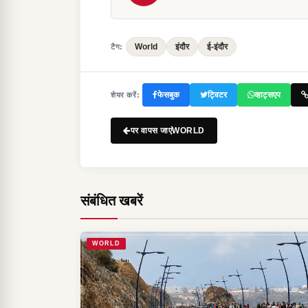
World
इंदौर
ई-इंदौर
टैग:
फेसबुक
ट्विटर
व्हाट्सएप
शेयर करें:
पर वापस जाएंWORLD
संबंधित खबरें
WORLD