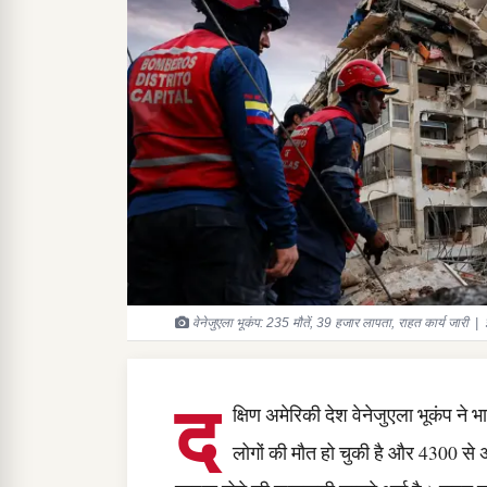
वेनेजुएला भूकंप: 235 मौतें, 39 हजार लापता, राहत कार्य जारी | 
द
क्षिण अमेरिकी देश वेनेजुएला भूकंप न
लोगों की मौत हो चुकी है और 4300 से अ