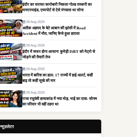
इंदौर का सराफा कारोबारी निकला गोल्ड तस्करी का
मास्टरमाइंड, एयरपोर्ट से ऐसे मंगवाता था सोना
06 Aug 2026
अतीक अहमद के बेटे आबान की झांसी में Road
Accident में मौत, जानिए कैसे हुआ हादसा
06 Aug 2026
इंदौर में सफर होगा आसान! कुमेड़ी ISBT को मेट्रो से
जोड़ने की तैयारी तेज
06 Aug 2026
भारत में बारिश का हाल: 17 राज्यों में हाई अलर्ट, कहीं
बाढ़ तो कहीं सूखे की मार
06 Aug 2026
राजा रघुवंशी हत्याकांड में नया मोड़, भाई का दावा- सोनम
का परिवार भी वहीं ठहरा था
न्यूज़लेटर