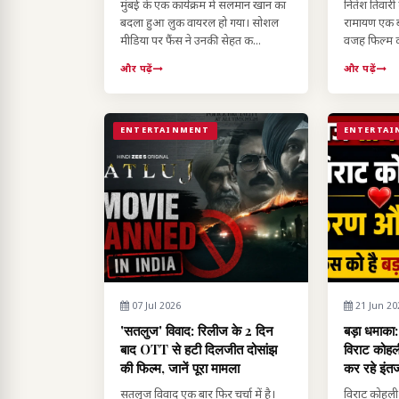
मुंबई के एक कार्यक्रम में सलमान खान का
नितेश तिवारी 
बदला हुआ लुक वायरल हो गया। सोशल
रामायण एक बा
मीडिया पर फैंस ने उनकी सेहत क...
वजह फिल्म क
और पढ़ें
और पढ़ें
ENTERTAINMENT
ENTERTAI
07 Jul 2026
21 Jun 20
'सतलुज' विवाद: रिलीज के 2 दिन
बड़ा धमाका
बाद OTT से हटी दिलजीत दोसांझ
विराट कोह
की फिल्म, जानें पूरा मामला
कर रहे इंत
सतलुज विवाद एक बार फिर चर्चा में है।
विराट कोह