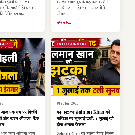
की बहुप्रतीक्षित फिल्म
को लेकर बॉलीवुड के कई कलाकारों ने
र फिर चर्चा में है। इस बार
समर्थन जताया है। शबाना आज़मी ने
ी फीमेल स्टारक...
सोशल ...
और पढ़ें
NMENT
ENTERTAINMENT
26
20 Jun 2026
: आज एक मंच पर दिखेंगे
बड़ा झटका: Salman Khan की
ली और करण औजला, फैंस
याचिका पर सुनवाई टली, 1 जुलाई को
जार
होगा अगला फैसला
ली और करण औजला आज
Salman Khan को ‘काला हिरण’ फिल्म