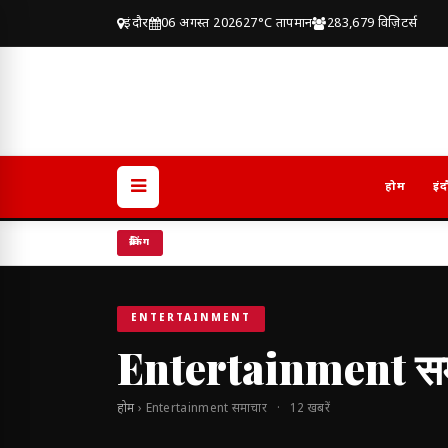
इंदौर
06 अगस्त 2026
27°C तापमान
283,679 विज़िटर्स
होम
इंद
ब्रेकिंग
ENTERTAINMENT
Entertainment सम
होम
› Entertainment समाचार · 12 खबरें