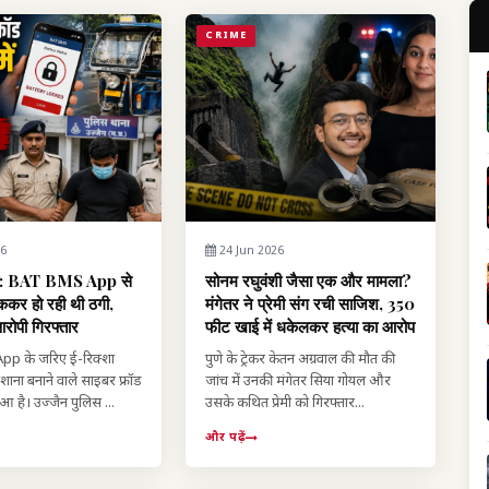
CRIME
26
24 Jun 2026
सा: BAT BMS App से
सोनम रघुवंशी जैसा एक और मामला?
ोककर हो रही थी ठगी,
मंगेतर ने प्रेमी संग रची साजिश, 350
रोपी गिरफ्तार
फीट खाई में धकेलकर हत्या का आरोप
p के जरिए ई-रिक्शा
पुणे के ट्रेकर केतन अग्रवाल की मौत की
शाना बनाने वाले साइबर फ्रॉड
जांच में उनकी मंगेतर सिया गोयल और
आ है। उज्जैन पुलिस ...
उसके कथित प्रेमी को गिरफ्तार...
और पढ़ें