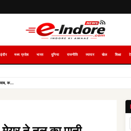
इंदौर
मध्य प्रदेश
भारत
दुनिया
राजनीति
व्यापार
खेल
शिक्षा
ट
ा जवाब, क…
: मेयर ने नल का पानी