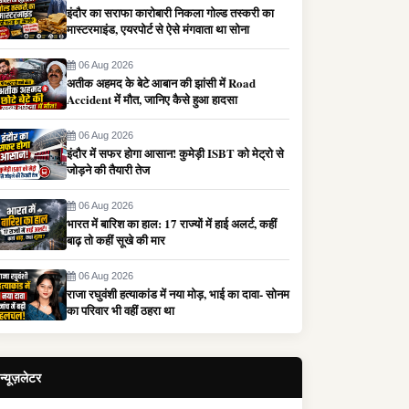
इंदौर का सराफा कारोबारी निकला गोल्ड तस्करी का
मास्टरमाइंड, एयरपोर्ट से ऐसे मंगवाता था सोना
06 Aug 2026
अतीक अहमद के बेटे आबान की झांसी में Road
Accident में मौत, जानिए कैसे हुआ हादसा
06 Aug 2026
इंदौर में सफर होगा आसान! कुमेड़ी ISBT को मेट्रो से
जोड़ने की तैयारी तेज
06 Aug 2026
भारत में बारिश का हाल: 17 राज्यों में हाई अलर्ट, कहीं
बाढ़ तो कहीं सूखे की मार
06 Aug 2026
राजा रघुवंशी हत्याकांड में नया मोड़, भाई का दावा- सोनम
का परिवार भी वहीं ठहरा था
न्यूज़लेटर