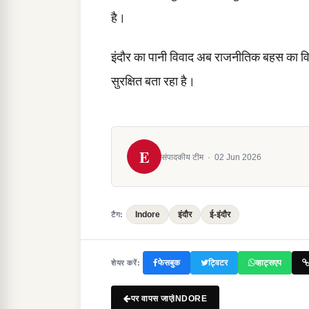
है।
इंदौर का पानी विवाद अब राजनीतिक बहस का वि
सुरक्षित बता रहा है।
E
संपादकीय टीम
·
02 Jun 2026
Indore
इंदौर
ई-इंदौर
टैग:
फेसबुक
ट्विटर
व्हाट्सएप
शेयर करें:
पर वापस जाएंINDORE