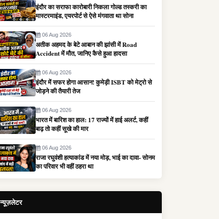
इंदौर का सराफा कारोबारी निकला गोल्ड तस्करी का
मास्टरमाइंड, एयरपोर्ट से ऐसे मंगवाता था सोना
06 Aug 2026
अतीक अहमद के बेटे आबान की झांसी में Road
Accident में मौत, जानिए कैसे हुआ हादसा
06 Aug 2026
इंदौर में सफर होगा आसान! कुमेड़ी ISBT को मेट्रो से
जोड़ने की तैयारी तेज
06 Aug 2026
भारत में बारिश का हाल: 17 राज्यों में हाई अलर्ट, कहीं
बाढ़ तो कहीं सूखे की मार
06 Aug 2026
राजा रघुवंशी हत्याकांड में नया मोड़, भाई का दावा- सोनम
का परिवार भी वहीं ठहरा था
न्यूज़लेटर