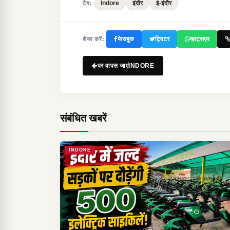
Indore
इंदौर
ई-इंदौर
टैग:
फेसबुक
ट्विटर
व्हाट्सएप
शेयर करें:
पर वापस जाएंINDORE
संबंधित खबरें
INDORE