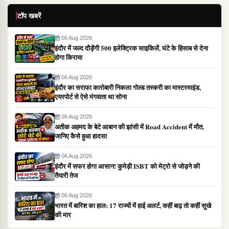
टॉप खबरें
06 Aug 2026
इंदौर में जल्द दौड़ेंगी 500 इलेक्ट्रिक साइकिलें, घंटे के हिसाब से देना
होगा किराया
06 Aug 2026
इंदौर का सराफा कारोबारी निकला गोल्ड तस्करी का मास्टरमाइंड,
एयरपोर्ट से ऐसे मंगवाता था सोना
06 Aug 2026
अतीक अहमद के बेटे आबान की झांसी में Road Accident में मौत,
जानिए कैसे हुआ हादसा
06 Aug 2026
इंदौर में सफर होगा आसान! कुमेड़ी ISBT को मेट्रो से जोड़ने की
तैयारी तेज
06 Aug 2026
भारत में बारिश का हाल: 17 राज्यों में हाई अलर्ट, कहीं बाढ़ तो कहीं सूखे
की मार