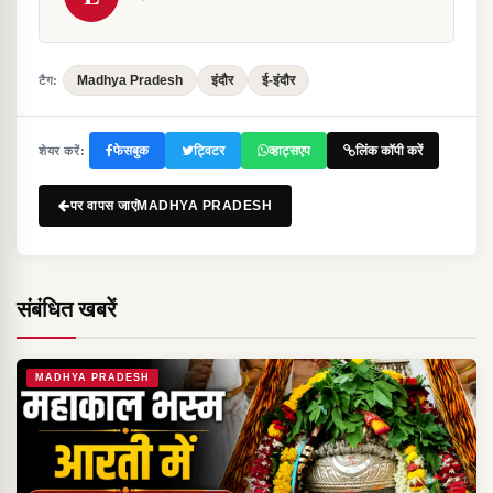
Madhya Pradesh
इंदौर
ई-इंदौर
टैग:
फेसबुक
ट्विटर
व्हाट्सएप
लिंक कॉपी करें
शेयर करें:
पर वापस जाएंMADHYA PRADESH
संबंधित खबरें
MADHYA PRADESH