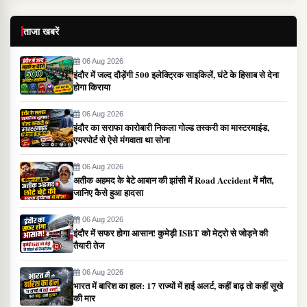
ताजा खबरें
06 Aug 2026
इंदौर में जल्द दौड़ेंगी 500 इलेक्ट्रिक साइकिलें, घंटे के हिसाब से देना
होगा किराया
06 Aug 2026
इंदौर का सराफा कारोबारी निकला गोल्ड तस्करी का मास्टरमाइंड,
एयरपोर्ट से ऐसे मंगवाता था सोना
06 Aug 2026
अतीक अहमद के बेटे आबान की झांसी में Road Accident में मौत,
जानिए कैसे हुआ हादसा
06 Aug 2026
इंदौर में सफर होगा आसान! कुमेड़ी ISBT को मेट्रो से जोड़ने की
तैयारी तेज
06 Aug 2026
भारत में बारिश का हाल: 17 राज्यों में हाई अलर्ट, कहीं बाढ़ तो कहीं सूखे
की मार