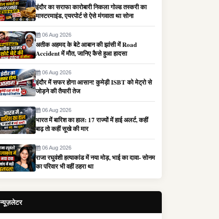
इंदौर का सराफा कारोबारी निकला गोल्ड तस्करी का
मास्टरमाइंड, एयरपोर्ट से ऐसे मंगवाता था सोना
06 Aug 2026
अतीक अहमद के बेटे आबान की झांसी में Road
Accident में मौत, जानिए कैसे हुआ हादसा
06 Aug 2026
इंदौर में सफर होगा आसान! कुमेड़ी ISBT को मेट्रो से
जोड़ने की तैयारी तेज
06 Aug 2026
भारत में बारिश का हाल: 17 राज्यों में हाई अलर्ट, कहीं
बाढ़ तो कहीं सूखे की मार
06 Aug 2026
राजा रघुवंशी हत्याकांड में नया मोड़, भाई का दावा- सोनम
का परिवार भी वहीं ठहरा था
न्यूज़लेटर