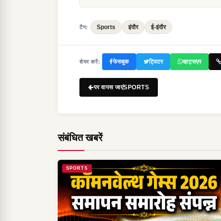
Sports
इंदौर
ई-इंदौर
टैग:
फेसबुक
ट्विटर
व्हाट्सएप
शेयर करें:
पर वापस जाएंSPORTS
संबंधित खबरें
SPORTS