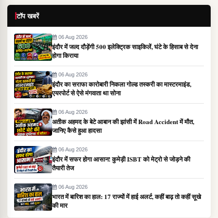
टॉप खबरें
06 Aug 2026
इंदौर में जल्द दौड़ेंगी 500 इलेक्ट्रिक साइकिलें, घंटे के हिसाब से देना
होगा किराया
06 Aug 2026
इंदौर का सराफा कारोबारी निकला गोल्ड तस्करी का मास्टरमाइंड,
एयरपोर्ट से ऐसे मंगवाता था सोना
06 Aug 2026
अतीक अहमद के बेटे आबान की झांसी में Road Accident में मौत,
जानिए कैसे हुआ हादसा
06 Aug 2026
इंदौर में सफर होगा आसान! कुमेड़ी ISBT को मेट्रो से जोड़ने की
तैयारी तेज
06 Aug 2026
भारत में बारिश का हाल: 17 राज्यों में हाई अलर्ट, कहीं बाढ़ तो कहीं सूखे
की मार