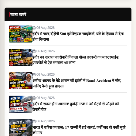
ताजा खबरें
06 Aug 2026
इंदौर में जल्द दौड़ेंगी 500 इलेक्ट्रिक साइकिलें, घंटे के हिसाब से देना
होगा किराया
06 Aug 2026
इंदौर का सराफा कारोबारी निकला गोल्ड तस्करी का मास्टरमाइंड,
एयरपोर्ट से ऐसे मंगवाता था सोना
06 Aug 2026
अतीक अहमद के बेटे आबान की झांसी में Road Accident में मौत,
जानिए कैसे हुआ हादसा
06 Aug 2026
इंदौर में सफर होगा आसान! कुमेड़ी ISBT को मेट्रो से जोड़ने की
तैयारी तेज
06 Aug 2026
भारत में बारिश का हाल: 17 राज्यों में हाई अलर्ट, कहीं बाढ़ तो कहीं सूखे
की मार