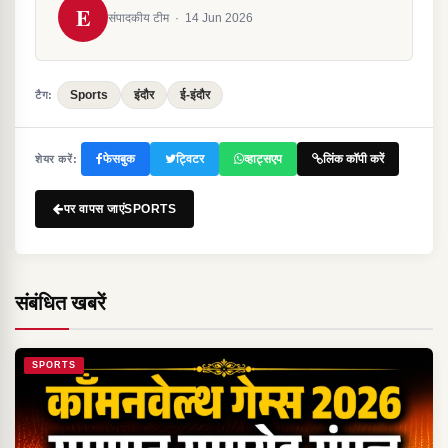
E
संपादकीय टीम
·
14 Jun 2026
Sports
इंदौर
ई-इंदौर
टैग:
फेसबुक
ट्विटर
व्हाट्सएप
लिंक कॉपी करें
शेयर करें:
पर वापस जाएंSPORTS
संबंधित खबरें
SPORTS