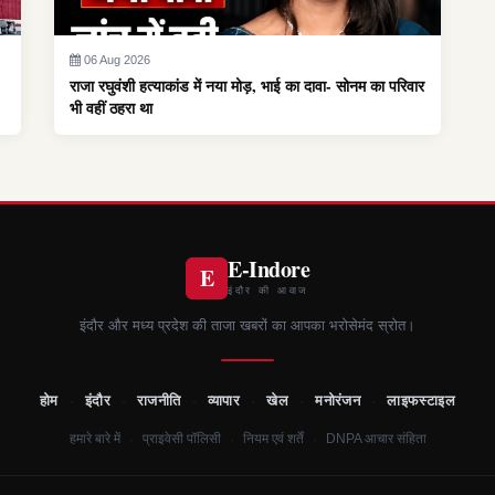
06 Aug 2026
राजा रघुवंशी हत्याकांड में नया मोड़, भाई का दावा- सोनम का परिवार
भी वहीं ठहरा था
E-Indore
E
इंदौर की आवाज
इंदौर और मध्य प्रदेश की ताजा खबरों का आपका भरोसेमंद स्रोत।
होम
·
इंदौर
·
राजनीति
·
व्यापार
·
खेल
·
मनोरंजन
·
लाइफस्टाइल
·
·
·
हमारे बारे में
प्राइवेसी पॉलिसी
नियम एवं शर्तें
DNPA आचार संहिता