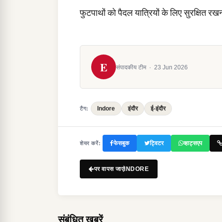
फुटपाथों को पैदल यात्रियों के लिए सुरक्षित रखन
E
संपादकीय टीम
·
23 Jun 2026
Indore
इंदौर
ई-इंदौर
टैग:
फेसबुक
ट्विटर
व्हाट्सएप
शेयर करें:
पर वापस जाएंINDORE
संबंधित खबरें