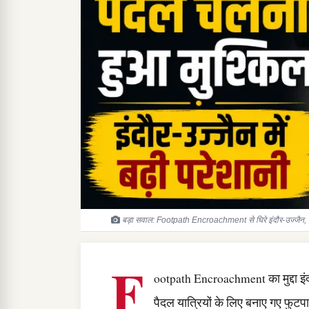
बड़ा सवाल: Footpath Encroachment से घिरे इंदौर-उज्जैन, पैदल
F
ootpath Encroachment का मुद्दा इंदौ
पैदल यात्रियों के लिए बनाए गए फुट