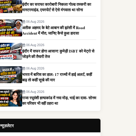
इंदौर का सराफा कारोबारी निकला गोल्ड तस्करी का
मास्टरमाइंड, एयरपोर्ट से ऐसे मंगवाता था सोना
06 Aug 2026
अतीक अहमद के बेटे आबान की झांसी में Road
Accident में मौत, जानिए कैसे हुआ हादसा
06 Aug 2026
इंदौर में सफर होगा आसान! कुमेड़ी ISBT को मेट्रो से
जोड़ने की तैयारी तेज
06 Aug 2026
भारत में बारिश का हाल: 17 राज्यों में हाई अलर्ट, कहीं
बाढ़ तो कहीं सूखे की मार
06 Aug 2026
राजा रघुवंशी हत्याकांड में नया मोड़, भाई का दावा- सोनम
का परिवार भी वहीं ठहरा था
न्यूज़लेटर