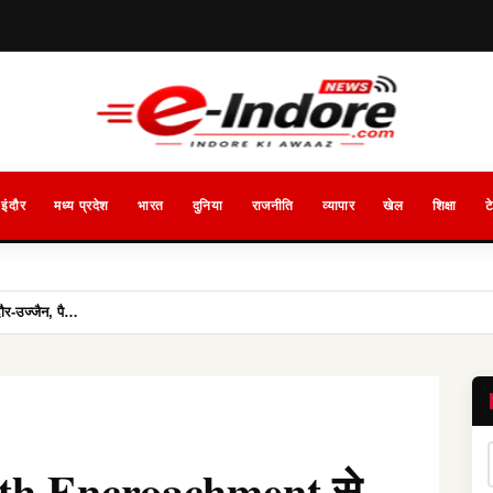
इंदौर
मध्य प्रदेश
भारत
दुनिया
राजनीति
व्यापार
खेल
शिक्षा
ट
र-उज्जैन, पै…
ath Encroachment से