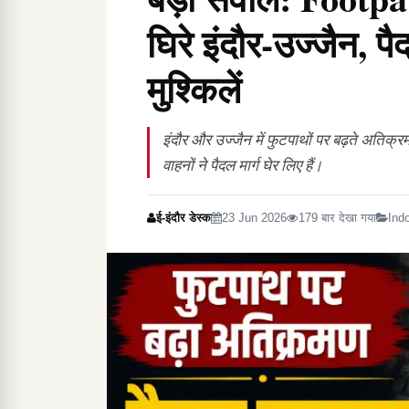
घिरे इंदौर-उज्जैन, प
मुश्किलें
इंदौर और उज्जैन में फुटपाथों पर बढ़ते अतिक्रम
वाहनों ने पैदल मार्ग घेर लिए हैं।
ई-इंदौर डेस्क
23 Jun 2026
179 बार देखा गया
Ind