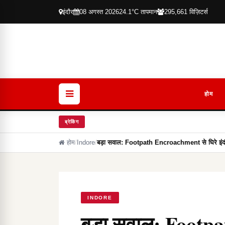
इंदौर
08 अगस्त 2026
24.1°C तापमान
295,661 विज़िटर्स
होम
ब्रेकिंग
होम
/
Indore
/
बड़ा सवाल: Footpath Encroachment से घिरे इंदौ
INDORE
बड़ा सवाल: Footp