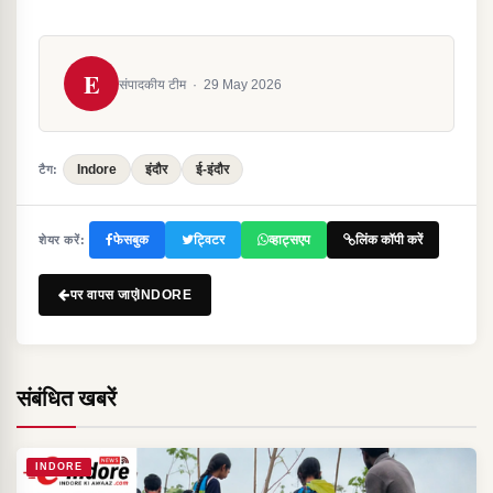
E
संपादकीय टीम
·
29 May 2026
Indore
इंदौर
ई-इंदौर
टैग:
फेसबुक
ट्विटर
व्हाट्सएप
लिंक कॉपी करें
शेयर करें:
पर वापस जाएंINDORE
संबंधित खबरें
INDORE