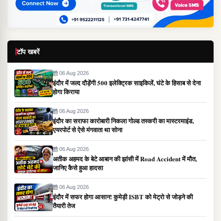
टॉप खबरें
06 Aug 2026
इंदौर में जल्द दौड़ेंगी 500 इलेक्ट्रिक साइकिलें, घंटे के हिसाब से देना
होगा किराया
06 Aug 2026
इंदौर का सराफा कारोबारी निकला गोल्ड तस्करी का मास्टरमाइंड,
एयरपोर्ट से ऐसे मंगवाता था सोना
06 Aug 2026
अतीक अहमद के बेटे आबान की झांसी में Road Accident में मौत,
जानिए कैसे हुआ हादसा
06 Aug 2026
इंदौर में सफर होगा आसान! कुमेड़ी ISBT को मेट्रो से जोड़ने की
तैयारी तेज