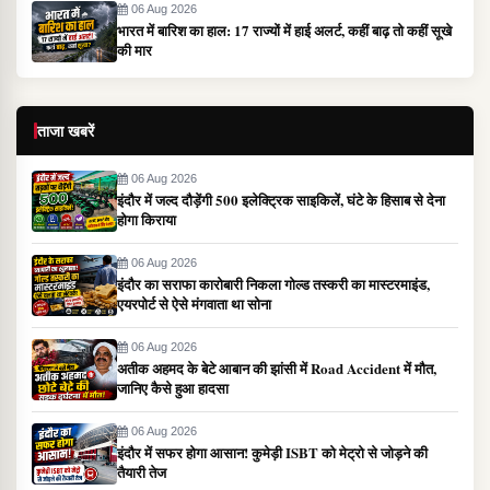
06 Aug 2026
भारत में बारिश का हाल: 17 राज्यों में हाई अलर्ट, कहीं बाढ़ तो कहीं सूखे
की मार
ताजा खबरें
06 Aug 2026
इंदौर में जल्द दौड़ेंगी 500 इलेक्ट्रिक साइकिलें, घंटे के हिसाब से देना
होगा किराया
06 Aug 2026
इंदौर का सराफा कारोबारी निकला गोल्ड तस्करी का मास्टरमाइंड,
एयरपोर्ट से ऐसे मंगवाता था सोना
06 Aug 2026
अतीक अहमद के बेटे आबान की झांसी में Road Accident में मौत,
जानिए कैसे हुआ हादसा
06 Aug 2026
इंदौर में सफर होगा आसान! कुमेड़ी ISBT को मेट्रो से जोड़ने की
तैयारी तेज