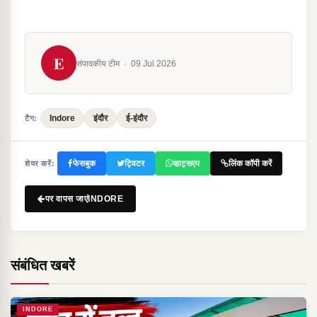
E
संपादकीय टीम
·
09 Jul 2026
Indore
इंदौर
ई-इंदौर
टैग:
फेसबुक
ट्विटर
व्हाट्सएप
लिंक कॉपी करें
शेयर करें:
पर वापस जाएंINDORE
संबंधित खबरें
INDORE