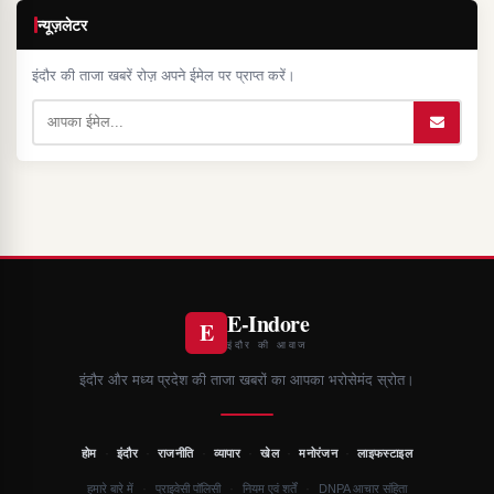
न्यूज़लेटर
इंदौर की ताजा खबरें रोज़ अपने ईमेल पर प्राप्त करें।
E-Indore
E
इंदौर की आवाज
इंदौर और मध्य प्रदेश की ताजा खबरों का आपका भरोसेमंद स्रोत।
·
·
·
·
·
·
होम
इंदौर
राजनीति
व्यापार
खेल
मनोरंजन
लाइफस्टाइल
·
·
·
हमारे बारे में
प्राइवेसी पॉलिसी
नियम एवं शर्तें
DNPA आचार संहिता