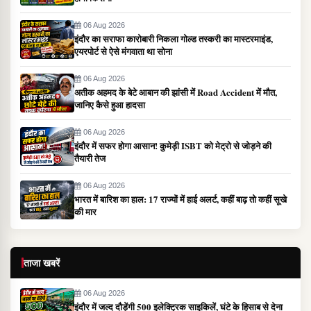
06 Aug 2026
इंदौर का सराफा कारोबारी निकला गोल्ड तस्करी का मास्टरमाइंड,
एयरपोर्ट से ऐसे मंगवाता था सोना
06 Aug 2026
अतीक अहमद के बेटे आबान की झांसी में Road Accident में मौत,
जानिए कैसे हुआ हादसा
06 Aug 2026
इंदौर में सफर होगा आसान! कुमेड़ी ISBT को मेट्रो से जोड़ने की
तैयारी तेज
06 Aug 2026
भारत में बारिश का हाल: 17 राज्यों में हाई अलर्ट, कहीं बाढ़ तो कहीं सूखे
की मार
ताजा खबरें
06 Aug 2026
इंदौर में जल्द दौड़ेंगी 500 इलेक्ट्रिक साइकिलें, घंटे के हिसाब से देना