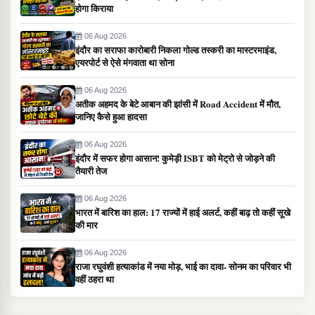
होगा किराया
06 Aug 2026
इंदौर का सराफा कारोबारी निकला गोल्ड तस्करी का मास्टरमाइंड,
एयरपोर्ट से ऐसे मंगवाता था सोना
06 Aug 2026
अतीक अहमद के बेटे आबान की झांसी में Road Accident में मौत,
जानिए कैसे हुआ हादसा
06 Aug 2026
इंदौर में सफर होगा आसान! कुमेड़ी ISBT को मेट्रो से जोड़ने की
तैयारी तेज
06 Aug 2026
भारत में बारिश का हाल: 17 राज्यों में हाई अलर्ट, कहीं बाढ़ तो कहीं सूखे
की मार
06 Aug 2026
राजा रघुवंशी हत्याकांड में नया मोड़, भाई का दावा- सोनम का परिवार भी
वहीं ठहरा था