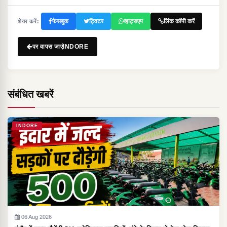
फेसबुक
ट्विटर
व्हाट्सएप
लिंक कॉपी करें
शेयर करें:
पर वापस जाएंINDORE
संबंधित खबरें
INDORE
06 Aug 2026