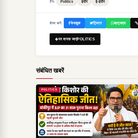
Politics
इंदौर
ई-इंदौर
टैग:
फेसबुक
ट्विटर
व्हाट्सएप
शेयर करें:
पर वापस जाएंPOLITICS
संबंधित खबरें
POLITICS