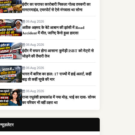
इंदौर का सराफा कारोबारी निकला गोल्ड तस्करी का
मास्टरमाइंड, एयरपोर्ट से ऐसे मंगवाता था सोना
06 Aug 2026
अतीक अहमद के बेटे आबान की झांसी में Road
Accident में मौत, जानिए कैसे हुआ हादसा
06 Aug 2026
इंदौर में सफर होगा आसान! कुमेड़ी ISBT को मेट्रो से
जोड़ने की तैयारी तेज
06 Aug 2026
भारत में बारिश का हाल: 17 राज्यों में हाई अलर्ट, कहीं
बाढ़ तो कहीं सूखे की मार
06 Aug 2026
राजा रघुवंशी हत्याकांड में नया मोड़, भाई का दावा- सोनम
का परिवार भी वहीं ठहरा था
न्यूज़लेटर