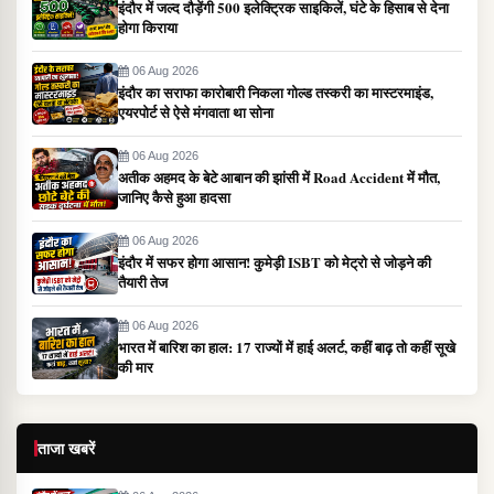
इंदौर में जल्द दौड़ेंगी 500 इलेक्ट्रिक साइकिलें, घंटे के हिसाब से देना
होगा किराया
06 Aug 2026
इंदौर का सराफा कारोबारी निकला गोल्ड तस्करी का मास्टरमाइंड,
एयरपोर्ट से ऐसे मंगवाता था सोना
06 Aug 2026
अतीक अहमद के बेटे आबान की झांसी में Road Accident में मौत,
जानिए कैसे हुआ हादसा
06 Aug 2026
इंदौर में सफर होगा आसान! कुमेड़ी ISBT को मेट्रो से जोड़ने की
तैयारी तेज
06 Aug 2026
भारत में बारिश का हाल: 17 राज्यों में हाई अलर्ट, कहीं बाढ़ तो कहीं सूखे
की मार
ताजा खबरें