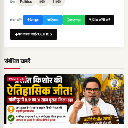
Politics
इंदौर
ई-इंदौर
टैग:
फेसबुक
ट्विटर
व्हाट्सएप
लिंक कॉपी करें
शेयर करें:
पर वापस जाएंPOLITICS
संबंधित खबरें
POLITICS