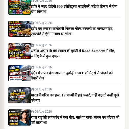
06 Aug 2026
इंदौर में जल्द दौड़ेंगी 500 इलेक्ट्रिक साइकिलें, घंटे के हिसाब से देना
होगा किराया
06 Aug 2026
इंदौर का सराफा कारोबारी निकला गोल्ड तस्करी का मास्टरमाइंड,
एयरपोर्ट से ऐसे मंगवाता था सोना
06 Aug 2026
अतीक अहमद के बेटे आबान की झांसी में Road Accident में मौत,
जानिए कैसे हुआ हादसा
06 Aug 2026
इंदौर में सफर होगा आसान! कुमेड़ी ISBT को मेट्रो से जोड़ने की
तैयारी तेज
06 Aug 2026
भारत में बारिश का हाल: 17 राज्यों में हाई अलर्ट, कहीं बाढ़ तो कहीं सूखे
की मार
06 Aug 2026
राजा रघुवंशी हत्याकांड में नया मोड़, भाई का दावा- सोनम का परिवार भी
वहीं ठहरा था