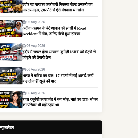
इंदौर का सराफा कारोबारी निकला गोल्ड तस्करी का
मास्टरमाइंड, एयरपोर्ट से ऐसे मंगवाता था सोना
06 Aug 2026
अतीक अहमद के बेटे आबान की झांसी में Road
Accident में मौत, जानिए कैसे हुआ हादसा
06 Aug 2026
इंदौर में सफर होगा आसान! कुमेड़ी ISBT को मेट्रो से
जोड़ने की तैयारी तेज
06 Aug 2026
भारत में बारिश का हाल: 17 राज्यों में हाई अलर्ट, कहीं
बाढ़ तो कहीं सूखे की मार
06 Aug 2026
राजा रघुवंशी हत्याकांड में नया मोड़, भाई का दावा- सोनम
का परिवार भी वहीं ठहरा था
न्यूज़लेटर