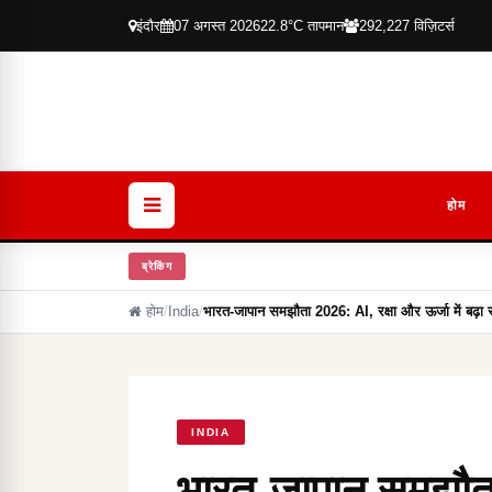
इंदौर
07 अगस्त 2026
22.8°C तापमान
292,227 विज़िटर्स
होम
ब्रेकिंग
होम
/
India
/
भारत-जापान समझौता 2026: AI, रक्षा और ऊर्जा में बढ़
INDIA
भारत-जापान समझौता