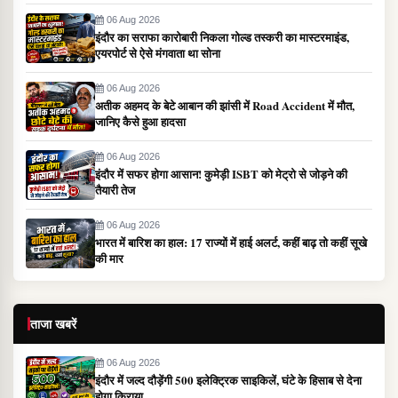
06 Aug 2026
इंदौर का सराफा कारोबारी निकला गोल्ड तस्करी का मास्टरमाइंड,
एयरपोर्ट से ऐसे मंगवाता था सोना
06 Aug 2026
अतीक अहमद के बेटे आबान की झांसी में Road Accident में मौत,
जानिए कैसे हुआ हादसा
06 Aug 2026
इंदौर में सफर होगा आसान! कुमेड़ी ISBT को मेट्रो से जोड़ने की
तैयारी तेज
06 Aug 2026
भारत में बारिश का हाल: 17 राज्यों में हाई अलर्ट, कहीं बाढ़ तो कहीं सूखे
की मार
ताजा खबरें
06 Aug 2026
इंदौर में जल्द दौड़ेंगी 500 इलेक्ट्रिक साइकिलें, घंटे के हिसाब से देना
होगा किराया