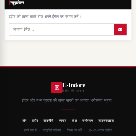
न्यूज़लेटर
इंदौर की ताजा खबरें रोज़ अपने ईमेल पर प्राप्त करें।
E-Indore
E
इंदौर की आवाज
इंदौर और मध्य प्रदेश की ताजा खबरों का आपका भरोसेमंद स्रोत।
·
·
·
·
·
·
होम
इंदौर
राजनीति
व्यापार
खेल
मनोरंजन
लाइफस्टाइल
·
·
·
हमारे बारे में
प्राइवेसी पॉलिसी
नियम एवं शर्तें
DNPA आचार संहिता