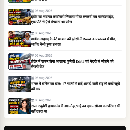
06 Aug 2026
इंदौर का सराफा कारोबारी निकला गोल्ड तस्करी का मास्टरमाइंड,
एयरपोर्ट से ऐसे मंगवाता था सोना
06 Aug 2026
अतीक अहमद के बेटे आबान की झांसी में Road Accident में मौत,
जानिए कैसे हुआ हादसा
06 Aug 2026
इंदौर में सफर होगा आसान! कुमेड़ी ISBT को मेट्रो से जोड़ने की
तैयारी तेज
06 Aug 2026
भारत में बारिश का हाल: 17 राज्यों में हाई अलर्ट, कहीं बाढ़ तो कहीं सूखे
की मार
06 Aug 2026
राजा रघुवंशी हत्याकांड में नया मोड़, भाई का दावा- सोनम का परिवार भी
वहीं ठहरा था